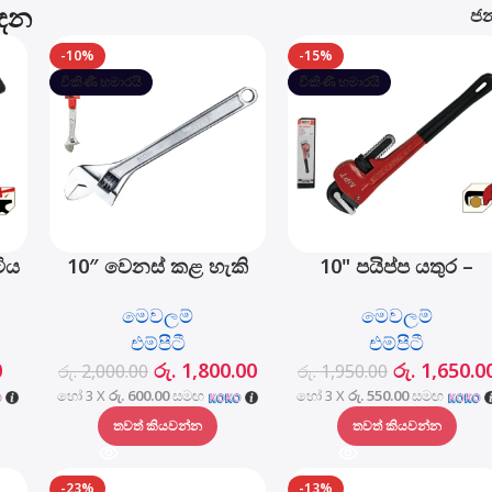
ාදන
ජන
-10%
-15%
විකිණී හමාරයි
විකිණී හමාරයි
ටිය
10″ වෙනස් කළ හැකි
10" පයිප්ප යතුර –
 -
යතුර – MHC01001-10
MHB06001-10
මෙවලම්
මෙවලම්
B
එම්පීටී
එම්පීටී
0
රු.
1,800.00
රු.
1,650.0
රු.
2,000.00
රු.
1,950.00
හෝ 3 X
රු. 600.00
සමඟ
හෝ 3 X
රු. 550.00
සමඟ
තවත් කියවන්න
තවත් කියවන්න
-23%
-13%