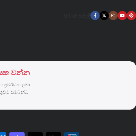
සමාජ සබැඳි
දායක වන්න
 ප්‍රවර්ධන ලබා
්තුවට සම්බන්ධ