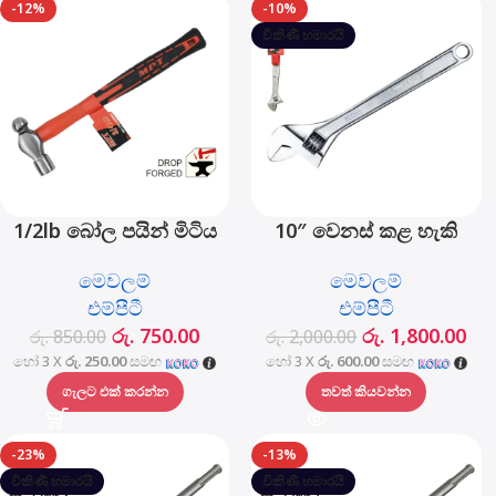
-12%
-10%
විකිණී හමාරයි
1/2lb බෝල පයින් මිටිය
10″ වෙනස් කළ හැකි
ෆයිබර්ග්ලාස් හසුරුව -
යතුර – MHC01001-10
මෙවලම්
මෙවලම්
MHD05002-1/2LB
එම්පීටී
එම්පීටී
රු.
750.00
රු.
1,800.00
රු.
850.00
රු.
2,000.00
හෝ 3 X
රු. 250.00
සමඟ
හෝ 3 X
රු. 600.00
සමඟ
ගැලට එක් කරන්න
තවත් කියවන්න
-23%
-13%
විකිණී හමාරයි
විකිණී හමාරයි