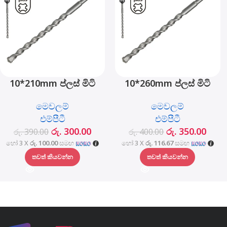
10*210mm ප්ලස් මිටි
10*260mm ප්ලස් මිටි
සරඹ බිට් - MJ05001-
සරඹ බිට් - MJ05001-
මෙවලම්
මෙවලම්
10210
10260
එම්පීටී
එම්පීටී
රු.
300.00
රු.
350.00
රු.
390.00
රු.
400.00
හෝ 3 X
රු. 100.00
සමඟ
හෝ 3 X
රු. 116.67
සමඟ
තවත් කියවන්න
තවත් කියවන්න