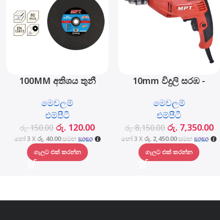
100MM අතිශය තුනී
10mm විදුලි සරඹ -
කැපුම් රෝදය – MJ01001-
MED4006
මෙවලම්
මෙවලම්
1003
එම්පීටී
එම්පීටී
රු.
120.00
රු.
7,350.00
රු.
150.00
රු.
8,150.00
හෝ 3 X
රු. 40.00
සමඟ
හෝ 3 X
රු. 2,450.00
සමඟ
ගැලට එක් කරන්න
ගැලට එක් කරන්න