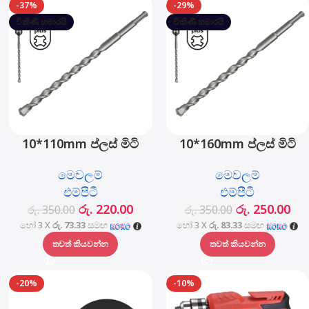
-37%
-29%
විකිණී හමාරයි
විකිණී හමාරයි
10*110mm ප්ලස් මිටි
10*160mm ප්ලස් මිටි
සරඹ බිට් - MJ05001-
සරඹ බිට් - MJ05001-
මෙවලම්
මෙවලම්
10110
10160
එම්පීටී
එම්පීටී
රු.
220.00
රු.
250.00
රු.
350.00
රු.
350.00
හෝ 3 X
රු. 73.33
සමඟ
හෝ 3 X
රු. 83.33
සමඟ
තවත් කියවන්න
තවත් කියවන්න
-20%
-10%