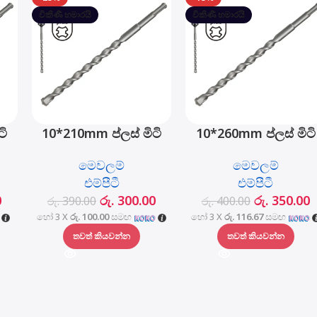
විකිණී හමාරයි
විකිණී හමාරයි
ටි
10*210mm ප්ලස් මිටි
10*260mm ප්ලස් මිටි
-
සරඹ බිට් - MJ05001-
සරඹ බිට් - MJ05001-
මෙවලම්
මෙවලම්
10210
10260
එම්පීටී
එම්පීටී
0
රු.
300.00
රු.
350.00
රු.
390.00
රු.
400.00
හෝ 3 X
රු. 100.00
සමඟ
හෝ 3 X
රු. 116.67
සමඟ
තවත් කියවන්න
තවත් කියවන්න