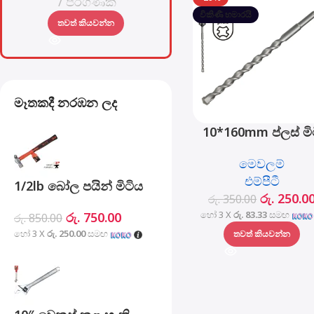
පරිගණක
විකිණී හමාරයි
තවත් කියවන්න
මෑතකදී නරඹන ලද
10*160mm ප්ලස් මි
සරඹ බිට් - MJ05001
මෙවලම්
10160
එම්පීටී
1/2lb බෝල පයින් මිටිය
රු.
250.0
රු.
350.00
ෆයිබර්ග්ලාස් හසුරුව -
හෝ 3 X
රු. 83.33
සමඟ
රු.
750.00
රු.
850.00
MHD05002-1/2LB
හෝ 3 X
රු. 250.00
සමඟ
තවත් කියවන්න