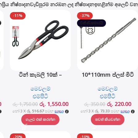
ප්‍රිය නිෂ්පාදන
වැඩිපුරම නරඹන ලද නිෂ්පාදන
ඉහළින්ම අලෙවි වන
-11%
-37%
විකිණී හමාරයි
ටින් කැබලි 10ක් –
10*110mm ප්ලස් මිටි
MHB03001-10
සරඹ බිට් - MJ05001-
මෙවලම්
මෙවලම්
10110
එම්පීටී
එම්පීටී
0
රු.
1,550.00
රු.
220.00
රු.
1,750.00
රු.
350.00
හෝ 3 X
රු. 516.67
සමඟ
හෝ 3 X
රු. 73.33
සමඟ
ගැලට එක් කරන්න
තවත් කියවන්න
-20%
-10%