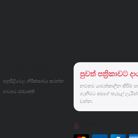
ප්‍රයෝජනවත් සබැඳි
පුවත් පත්‍රිකාවට 
අනුපිළිවෙල නිරීක්ෂණය කරන්න
නවතම යාවත්කාලීන කිරීම් සහ
නවතම ප්රවෘත්ති
ගැනීමට අපගේ තැපැල් ලැයිස
වන්න.
ආරක්ෂිත ගෙවීම්