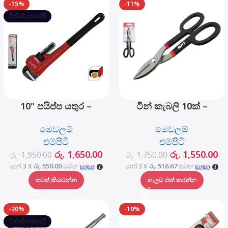
-15%
-11%
විකිණී හමාරයි
10" පයිප්ප යතුර –
ටින් කැබලි 10ක් –
MHB06001-10
MHB03001-10
මෙවලම්
මෙවලම්
එම්පීටී
එම්පීටී
රු.
1,650.00
රු.
1,550.00
රු.
1,950.00
රු.
1,750.00
හෝ 3 X
රු. 550.00
සමඟ
හෝ 3 X
රු. 516.67
සමඟ
තවත් කියවන්න
ගැලට එක් කරන්න
-20%
-10%
විකිණී හමාරයි