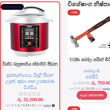
විශේෂාංග නිෂ්ප
විකිණී හමාරයි
-12%
1/2lb බෝල පයින් මි
විශ්ව බහුකාර්ය ස්මාර්ට් පීඩන
ෆයිබර්ග්ලාස් හසුරුව
උදුන - 6L
මෙවලම්
MHD05002-1/2L
මුළුතැන්ගෙය
,
විදුලි පීඩන
එම්පීටී
උදුන්
,
කුඩා ගෘහ උපකරණ
රු.
750.0
රු.
850.00
විශ්වීය
හෝ 3 X
රු. 250.00
සමඟ
ගැලට එක් කරන්න
රු.
32,500.00
හෝ 3 X
රු. 10,833.33
සමඟ
-29%