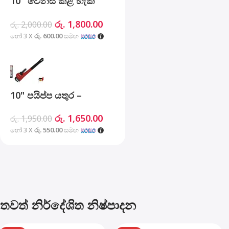
10″ වෙනස් කළ හැකි
යතුර – MHC01001-10
රු.
1,800.00
රු.
2,000.00
හෝ 3 X
රු. 600.00
සමඟ
10" පයිප්ප යතුර –
MHB06001-10
රු.
1,650.00
රු.
1,950.00
හෝ 3 X
රු. 550.00
සමඟ
තවත් නිර්දේශිත නිෂ්පාදන