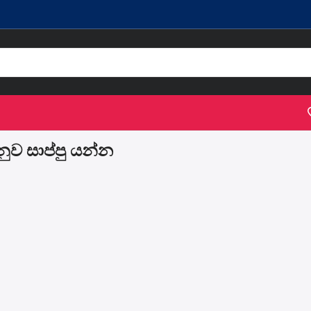
ුව සාප්පු යන්න