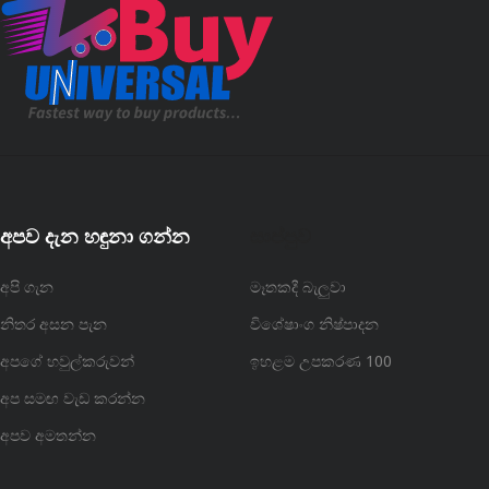
අපව දැන හඳුනා ගන්න
සාප්පුව
අපි ගැන
මෑතකදී බැලුවා
නිතර අසන පැන
විශේෂාංග නිෂ්පාදන
අපගේ හවුල්කරුවන්
ඉහළම උපකරණ 100
අප සමඟ වැඩ කරන්න
අපව අමතන්න